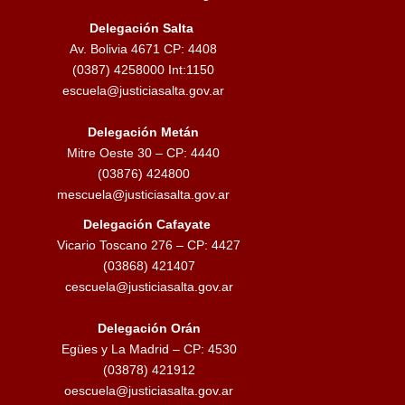
e
Delegación Salta
Av. Bolivia 4671 CP: 4408
a
(0387) 4258000 Int:1150
d
escuela@justiciasalta.gov.ar
o
Delegación Metán
s
Mitre Oeste 30 – CP: 4440
(03876) 424800
mescuela@justiciasalta.gov.ar
Delegación Cafayate
Vicario Toscano 276 – CP: 4427
(03868) 421407
cescuela@justiciasalta.gov.ar
Delegación Orán
Egües y La Madrid – CP: 4530
(03878) 421912
oescuela@justiciasalta.gov.ar