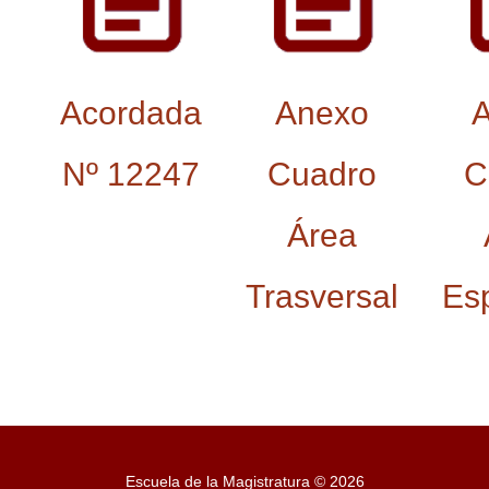
c
i
t
Acordada
Anexo
a
Nº 12247
Cuadro
C
c
i
Área
ó
Trasversal
Esp
n
E
m
p
l
Escuela de la Magistratura © 2026