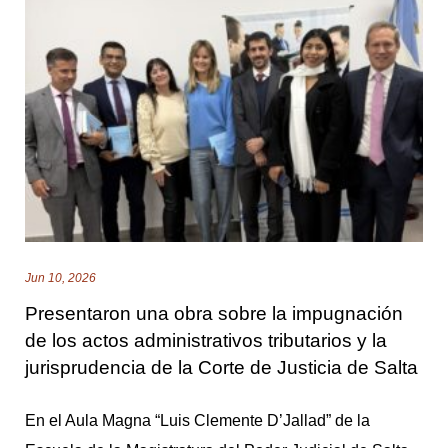
v
i
d
a
d
e
s
d
Jun 10, 2026
Presentaron una obra sobre la impugnación
e
de los actos administrativos tributarios y la
E
jurisprudencia de la Corte de Justicia de Salta
x
En el Aula Magna “Luis Clemente D’Jallad” de la
t