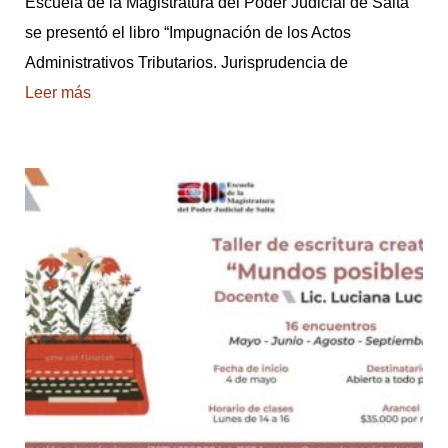
Escuela de la Magistratura del Poder Judicial de Salta
e
se presentó el libro “Impugnación de los Actos
n
Administrativos Tributarios. Jurisprudencia de
Leer más
s
i
ó
n