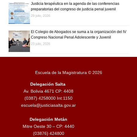
n
Justicia terapéutica en la agenda de las conferencias
preparatorias del congreso de justicia penal juvenil
t
29 julio, 2026
r
El Colegio de Abogados se suma a la organización del IV
Congreso Nacional Penal Adolescente y Juvenil
a
23 julio, 2026
d
a
Escuela de la Magistratura © 2026
s
Delegación Salta
Av. Bolivia 4671 CP: 4408
(0387) 4258000 Int:1150
escuela@justiciasalta.gov.ar
Delegación Metán
Mitre Oeste 30 – CP: 4440
(03876) 424800