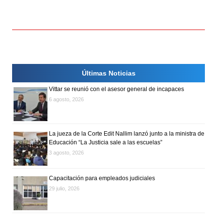
v
e
g
a
Últimas Noticias
c
Vittar se reunió con el asesor general de incapaces
6 agosto, 2026
i
ó
La jueza de la Corte Edit Nallim lanzó junto a la ministra de
Educación “La Justicia sale a las escuelas”
n
3 agosto, 2026
d
Capacitación para empleados judiciales
e
29 julio, 2026
e