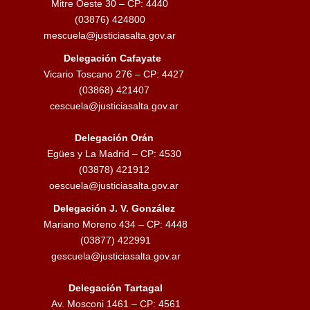
Mitre Oeste 30 – CP: 4440
(03876) 424800
mescuela@justiciasalta.gov.ar
Delegación Cafayate
Vicario Toscano 276 – CP: 4427
(03868) 421407
cescuela@justiciasalta.gov.ar
Delegación Orán
Egües y La Madrid – CP: 4530
(03878) 421912
oescuela@justiciasalta.gov.ar
Delegación J. V. González
Mariano Moreno 434 – CP: 4448
(03877) 422991
gescuela@justiciasalta.gov.ar
Delegación Tartagal
Av. Mosconi 1461 – CP: 4561