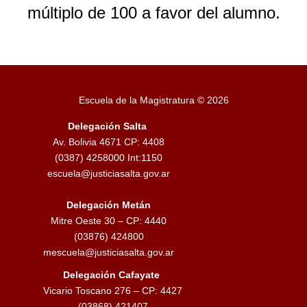
I
múltiplo de 100 a favor del alumno.
U
S
Escuela de la Magistratura © 2026
Delegación Salta
Av. Bolivia 4671 CP: 4408
(0387) 4258000 Int:1150
escuela@justiciasalta.gov.ar
Delegación Metán
Mitre Oeste 30 – CP: 4440
(03876) 424800
mescuela@justiciasalta.gov.ar
Delegación Cafayate
Vicario Toscano 276 – CP: 4427
(03868) 421407