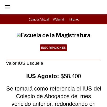
S
k
i
Campus Virtual
Webmail
Intranet
p
t
o
c
INSCRIPCIONES
o
n
V
Valor IUS Escuela
t
a
IUS Agosto:
$58.400
e
l
n
Se tomará como referencia el IUS del
o
t
Colegio de Abogados del mes
r
vencido anterior, redondeando en