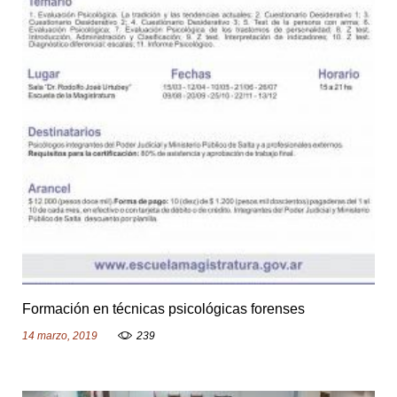
g
o
r
í
a
:
N
o
t
Formación en técnicas psicológicas forenses
i
14 marzo, 2019
239
c
i