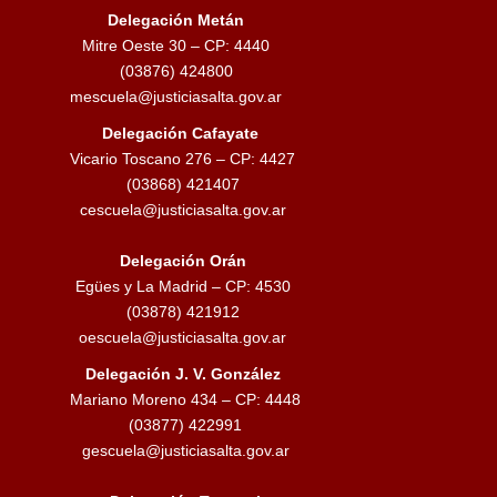
ó
Delegación Metán
Mitre Oeste 30 – CP: 4440
n
(03876) 424800
mescuela@justiciasalta.gov.ar
d
Delegación Cafayate
e
Vicario Toscano 276 – CP: 4427
(03868) 421407
e
cescuela@justiciasalta.gov.ar
n
Delegación Orán
t
Egües y La Madrid – CP: 4530
(03878) 421912
r
oescuela@justiciasalta.gov.ar
a
Delegación J. V. González
Mariano Moreno 434 – CP: 4448
d
(03877) 422991
a
gescuela@justiciasalta.gov.ar