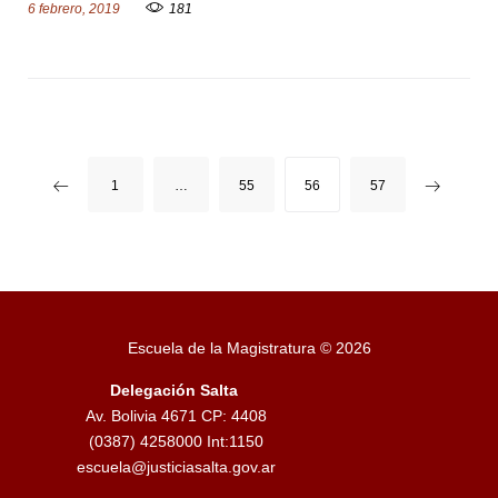
6 febrero, 2019
181
N
1
…
55
56
57
a
v
e
g
Escuela de la Magistratura © 2026
a
Delegación Salta
Av. Bolivia 4671 CP: 4408
c
(0387) 4258000 Int:1150
escuela@justiciasalta.gov.ar
i