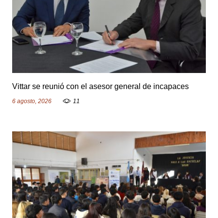
r
:
M
ó
n
Vittar se reunió con el asesor general de incapaces
i
6 agosto, 2026
11
c
a
A
b
i
l