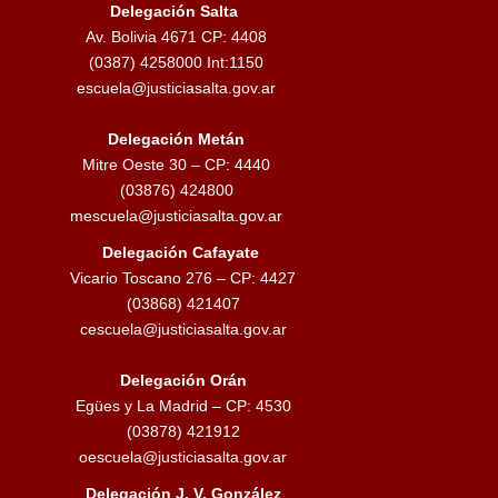
a
Delegación Salta
Av. Bolivia 4671 CP: 4408
c
(0387) 4258000 Int:1150
escuela@justiciasalta.gov.ar
i
ó
Delegación Metán
Mitre Oeste 30 – CP: 4440
n
(03876) 424800
mescuela@justiciasalta.gov.ar
d
Delegación Cafayate
e
Vicario Toscano 276 – CP: 4427
(03868) 421407
e
cescuela@justiciasalta.gov.ar
n
Delegación Orán
t
Egües y La Madrid – CP: 4530
(03878) 421912
r
oescuela@justiciasalta.gov.ar
a
Delegación J. V. González