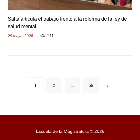
Salta articula el trabajo frente a la reforma de la ley de
salud mental
29 mayo, 2026
131
N
1
2
…
55
a
v
e
g
Escuela de la Magistratura © 2026