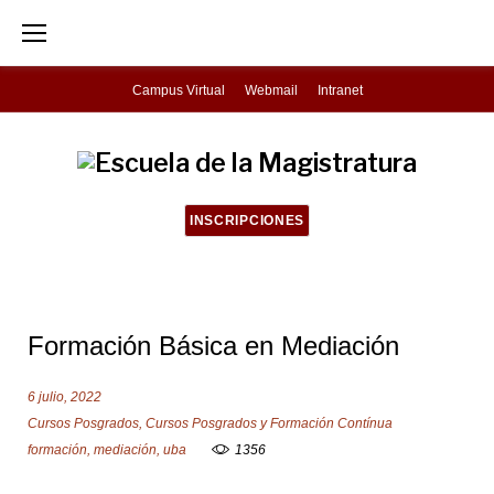
S
k
i
Campus Virtual
Webmail
Intranet
p
t
o
c
INSCRIPCIONES
o
n
t
Formación Básica en Mediación
e
n
6 julio, 2022
t
Cursos Posgrados
,
Cursos Posgrados y Formación Contínua
formación
,
mediación
,
uba
1356