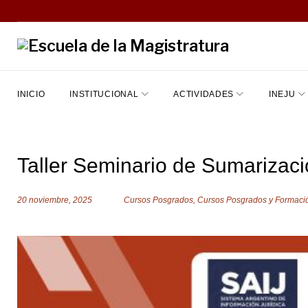
S
k
i
p
t
INICIO
INSTITUCIONAL
ACTIVIDADES
INEJU
o
c
o
Taller Seminario de Sumarizac
n
t
20 noviembre, 2025
Cursos Posgrados
,
Cursos Posgrados y Formaci
e
n
t