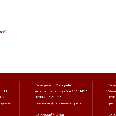
acá)
Delegación Cafayate
Dele
 4408
Vicario Toscano 276 – CP: 4427
Mari
1150
(03868) 421407
(038
.gov.ar
cescuela@justiciasalta.gov.ar
gesc
Delegación Orán
Dele