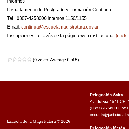
Informes
Departamento de Postgrado y Formación Continua
Tel.: 0387-4258000 internos 1156/1155
Email:
continua@escuelamagistratura.gov.ar
Inscripciones: a través de la página web institucional
(click 
(
0 votes
. Average
0
of 5)
1
2
3
4
5
Delegación Salta
Av. Bolivia 4671 CP:
(0387) 4258000 Int:
escuela@justiciasalta
Escuela de la Magistratura © 2026
Delegación Metán