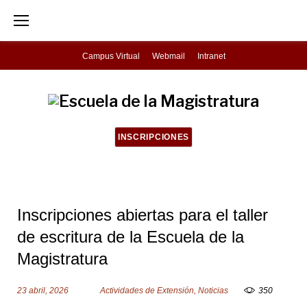
S
k
i
Campus Virtual
Webmail
Intranet
p
t
o
c
INSCRIPCIONES
o
n
t
Inscripciones abiertas para el taller
e
de escritura de la Escuela de la
n
Magistratura
t
23 abril, 2026
Actividades de Extensión
,
Noticias
350