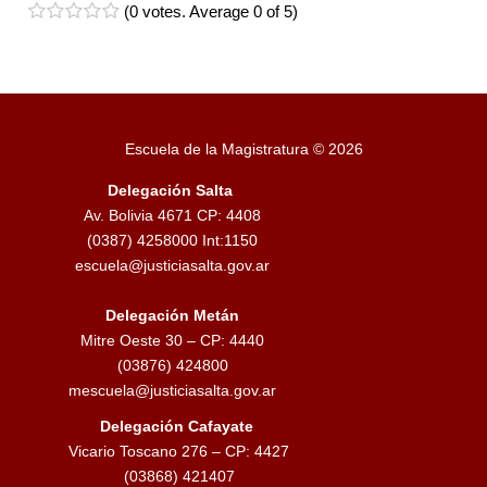
(
0 votes
. Average
0
of 5)
1
2
3
4
5
Escuela de la Magistratura © 2026
Delegación Salta
Av. Bolivia 4671 CP: 4408
(0387) 4258000 Int:1150
escuela@justiciasalta.gov.ar
Delegación Metán
Mitre Oeste 30 – CP: 4440
(03876) 424800
mescuela@justiciasalta.gov.ar
Delegación Cafayate
Vicario Toscano 276 – CP: 4427
(03868) 421407