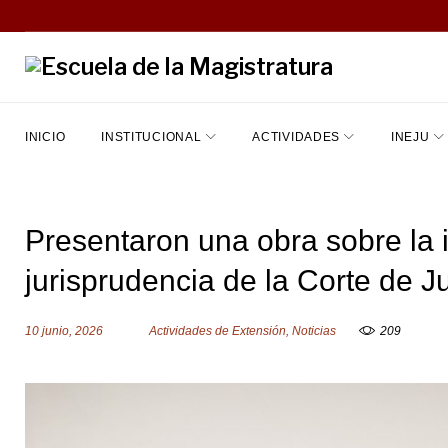
S
k
i
p
t
INICIO
INSTITUCIONAL
ACTIVIDADES
INEJU
o
c
o
Presentaron una obra sobre la i
n
jurisprudencia de la Corte de Ju
t
e
10 junio, 2026
Actividades de Extensión
,
Noticias
209
n
t