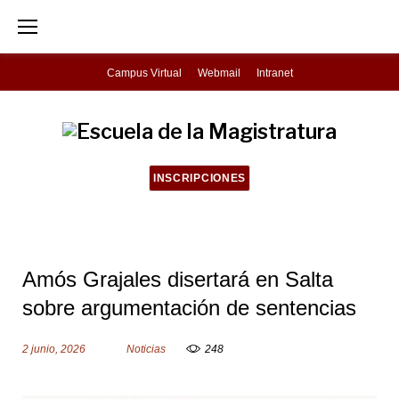
S
k
i
Campus Virtual
Webmail
Intranet
p
t
o
c
INSCRIPCIONES
o
n
t
Amós Grajales disertará en Salta
e
sobre argumentación de sentencias
n
t
2 junio, 2026
Noticias
248