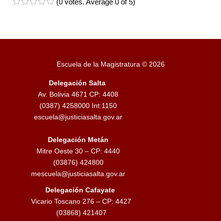
(
0 votes
. Average
0
of 5)
1
2
3
4
5
Escuela de la Magistratura © 2026
Delegación Salta
Av. Bolivia 4671 CP: 4408
(0387) 4258000 Int:1150
escuela@justiciasalta.gov.ar
Delegación Metán
Mitre Oeste 30 – CP: 4440
(03876) 424800
mescuela@justiciasalta.gov.ar
Delegación Cafayate
Vicario Toscano 276 – CP: 4427
(03868) 421407