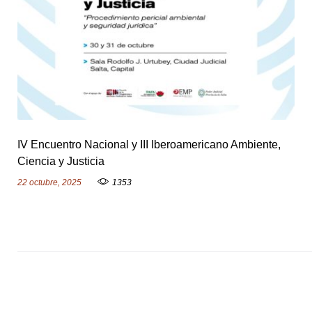
a
ó
z
IV Encuentro Nacional y III Iberoamericano Ambiente,
Ciencia y Justicia
22 octubre, 2025
1353