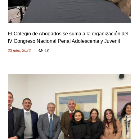
o
r
El Colegio de Abogados se suma a la organización del
IV Congreso Nacional Penal Adolescente y Juvenil
23 julio, 2026
43
:
A
n
g