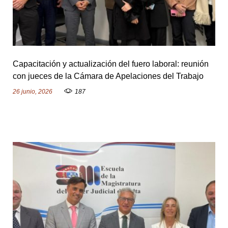
e
l
Capacitación y actualización del fuero laboral: reunión
con jueces de la Cámara de Apelaciones del Trabajo
i
26 junio, 2026
187
n
a
C