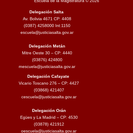
Escuela de la Magistratura © 2026
Delegación Salta
Av. Bolivia 4671 CP: 4408
(0387) 4258000 Int:1150
escuela@justiciasalta.gov.ar
Delegación Metán
Mitre Oeste 30 – CP: 4440
(03876) 424800
mescuela@justiciasalta.gov.ar
Delegación Cafayate
Vicario Toscano 276 – CP: 4427
(03868) 421407
cescuela@justiciasalta.gov.ar
Delegación Orán
Egües y La Madrid – CP: 4530
(03878) 421912
oescuela@justiciasalta.gov.ar