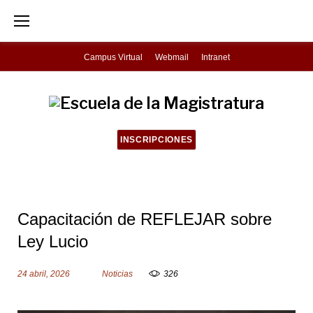
S
k
i
Campus Virtual
Webmail
Intranet
p
t
o
c
INSCRIPCIONES
o
n
t
Capacitación de REFLEJAR sobre
e
Ley Lucio
n
t
24 abril, 2026
Noticias
326