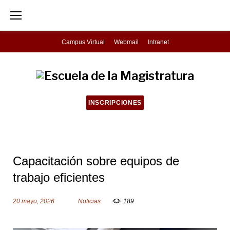
S
k
i
Campus Virtual
Webmail
Intranet
p
t
o
c
INSCRIPCIONES
o
n
t
Capacitación sobre equipos de
e
trabajo eficientes
n
t
20 mayo, 2026
Noticias
189