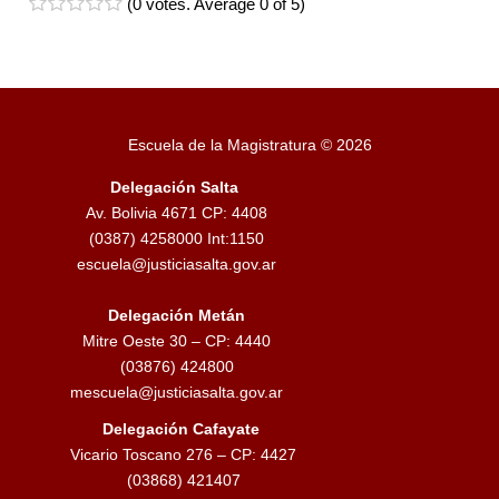
(
0 votes
. Average
0
of 5)
1
2
3
4
5
Escuela de la Magistratura © 2026
Delegación Salta
Av. Bolivia 4671 CP: 4408
(0387) 4258000 Int:1150
escuela@justiciasalta.gov.ar
Delegación Metán
Mitre Oeste 30 – CP: 4440
(03876) 424800
mescuela@justiciasalta.gov.ar
Delegación Cafayate
Vicario Toscano 276 – CP: 4427
(03868) 421407