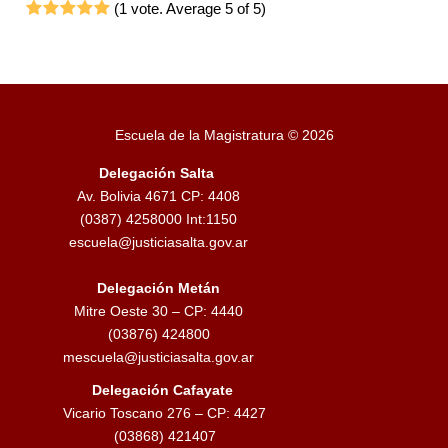
(
1 vote
. Average
5
of 5)
1
2
3
4
5
Escuela de la Magistratura © 2026
Delegación Salta
Av. Bolivia 4671 CP: 4408
(0387) 4258000 Int:1150
escuela@justiciasalta.gov.ar
Delegación Metán
Mitre Oeste 30 – CP: 4440
(03876) 424800
mescuela@justiciasalta.gov.ar
Delegación Cafayate
Vicario Toscano 276 – CP: 4427
(03868) 421407