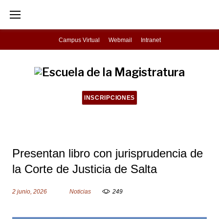
S
k
i
Campus Virtual
Webmail
Intranet
p
t
o
c
INSCRIPCIONES
o
n
t
Presentan libro con jurisprudencia de
e
la Corte de Justicia de Salta
n
t
2 junio, 2026
Noticias
249