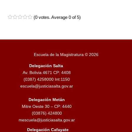
(
0 votes
. Average
0
of 5)
1
2
3
4
5
Escuela de la Magistratura © 2026
Delegación Salta
Av. Bolivia 4671 CP: 4408
(0387) 4258000 Int:1150
escuela@justiciasalta.gov.ar
Delegación Metán
Mitre Oeste 30 – CP: 4440
(03876) 424800
mescuela@justiciasalta.gov.ar
Delegación Cafayate