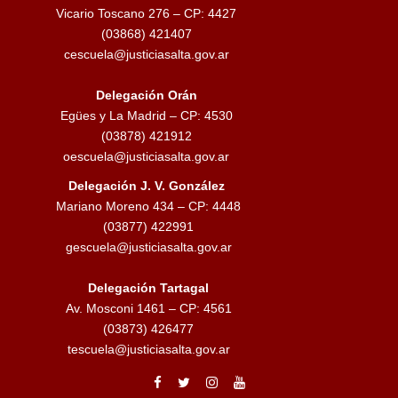
Vicario Toscano 276 – CP: 4427
(03868) 421407
cescuela@justiciasalta.gov.ar
Delegación Orán
Egües y La Madrid – CP: 4530
(03878) 421912
oescuela@justiciasalta.gov.ar
Delegación J. V. González
Mariano Moreno 434 – CP: 4448
(03877) 422991
gescuela@justiciasalta.gov.ar
Delegación Tartagal
Av. Mosconi 1461 – CP: 4561
(03873) 426477
tescuela@justiciasalta.gov.ar