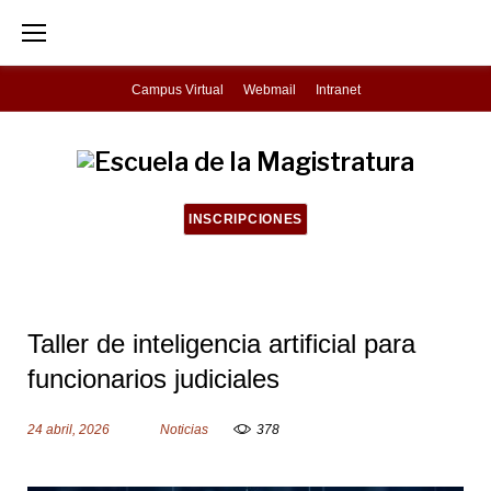
S
k
i
Campus Virtual
Webmail
Intranet
p
t
o
c
INSCRIPCIONES
o
n
t
Taller de inteligencia artificial para
e
funcionarios judiciales
n
t
24 abril, 2026
Noticias
378