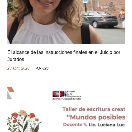
2
3
a
b
r
El alcance de las instrucciones finales en el Juicio por
i
Jurados
23 abril, 2026
826
l
,
2
0
2
6