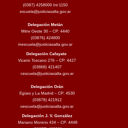
(0387) 4258000 Int:1150
escuela@justiciasalta.gov.ar
Delegación Metán
Mitre Oeste 30 – CP: 4440
(03876) 424800
mescuela@justiciasalta.gov.ar
Delegación Cafayate
Vicario Toscano 276 – CP: 4427
(03868) 421407
cescuela@justiciasalta.gov.ar
Delegación Orán
Egües y La Madrid – CP: 4530
(03878) 421912
oescuela@justiciasalta.gov.ar
Delegación J. V. González
Mariano Moreno 434 – CP: 4448